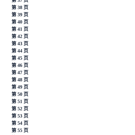
第 37 页
第 38 页
第 39 页
第 40 页
第 41 页
第 42 页
第 43 页
第 44 页
第 45 页
第 46 页
第 47 页
第 48 页
第 49 页
第 50 页
第 51 页
第 52 页
第 53 页
第 54 页
第 55 页