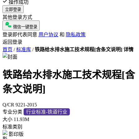
操作成功
立即登录
其他登录方式
微信一键登录
登录即代表同意
用户协议
和
隐私政策
返回登录
首页
/
标准库
/
铁路给水排水施工技术规程[含条文说明] 详情
铁路给水排水施工技术规程[含
条文说明]
Q/CR 9221-2015
专业分类
行业标准-铁道行业
大小
11.93M
标准类别
影印版