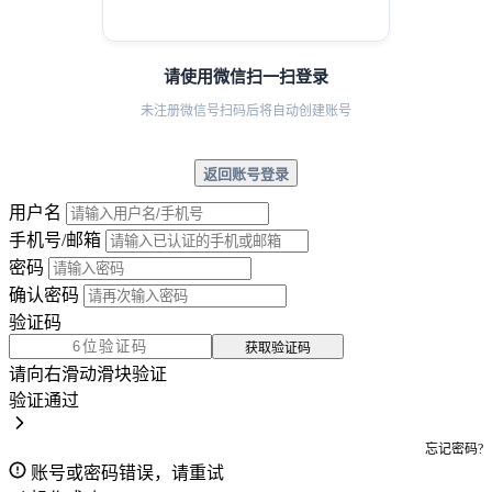
请使用微信扫一扫登录
未注册微信号扫码后将自动创建账号
返回账号登录
用户名
手机号/邮箱
密码
确认密码
验证码
获取验证码
请向右滑动滑块验证
验证通过
忘记密码?
账号或密码错误，请重试