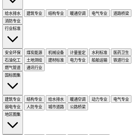
给水排水
建筑专业
结构专业
暖通空调
电气专业
道路桥梁
消防专业
行业标准
安全环保
煤炭能源
机械设备
计量鉴定
水利标准
医药卫生
石油化工
土地测绘
建材标准
电力专业
船舶运输
铁道行业
燃气管道
通讯行业
国标图集
建筑专业
结构专业
给水排水
暖通空调
动力专业
电气专业
弱电专业
人防专业
城市道路
公路桥梁
地区图集