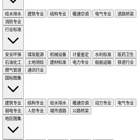
给水排水
建筑专业
结构专业
暖通空调
电气专业
道路桥梁
消防专业
行业标准
安全环保
煤炭能源
机械设备
计量鉴定
水利标准
医药卫生
石油化工
土地测绘
建材标准
电力专业
船舶运输
铁道行业
燃气管道
通讯行业
国标图集
建筑专业
结构专业
给水排水
暖通空调
动力专业
电气专业
弱电专业
人防专业
城市道路
公路桥梁
地区图集