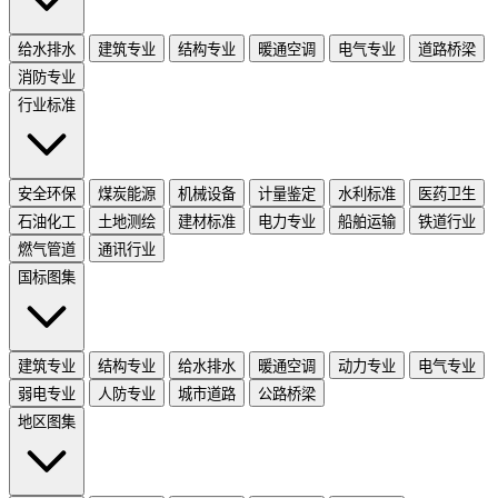
给水排水
建筑专业
结构专业
暖通空调
电气专业
道路桥梁
消防专业
行业标准
安全环保
煤炭能源
机械设备
计量鉴定
水利标准
医药卫生
石油化工
土地测绘
建材标准
电力专业
船舶运输
铁道行业
燃气管道
通讯行业
国标图集
建筑专业
结构专业
给水排水
暖通空调
动力专业
电气专业
弱电专业
人防专业
城市道路
公路桥梁
地区图集